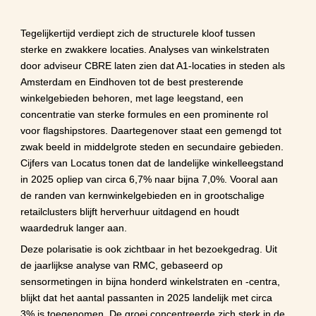
winkelgebieden vergroot
Tegelijkertijd verdiept zich de structurele kloof tussen 
sterke en zwakkere locaties. Analyses van winkelstraten 
door adviseur CBRE laten zien dat A1-locaties in steden als 
Amsterdam en Eindhoven tot de best presterende 
winkelgebieden behoren, met lage leegstand, een 
concentratie van sterke formules en een prominente rol 
voor flagshipstores. Daartegenover staat een gemengd tot 
zwak beeld in middelgrote steden en secundaire gebieden. 
Cijfers van Locatus tonen dat de landelijke winkelleegstand 
in 2025 opliep van circa 6,7% naar bijna 7,0%. Vooral aan 
de randen van kernwinkelgebieden en in grootschalige 
retailclusters blijft herverhuur uitdagend en houdt 
waardedruk langer aan.
Deze polarisatie is ook zichtbaar in het bezoekgedrag. Uit 
de jaarlijkse analyse van RMC, gebaseerd op 
sensormetingen in bijna honderd winkelstraten en -centra, 
blijkt dat het aantal passanten in 2025 landelijk met circa 
3% is toegenomen. De groei concentreerde zich sterk in de 