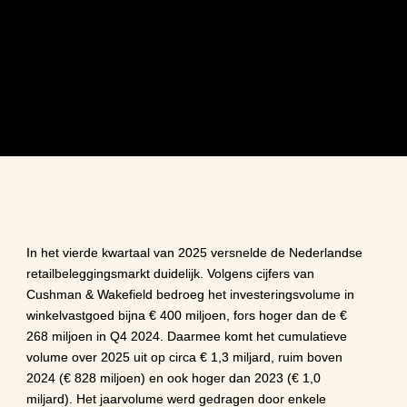
Institutioneel geld hebben retailbeleggingen weer in het 
vizier
Kloof tussen winkelgebieden vergroot
Aantrekkende consumentenbestedingen
In het vierde kwartaal van 2025 versnelde de Nederlandse 
retailbeleggingsmarkt duidelijk. Volgens cijfers van 
Cushman & Wakefield bedroeg het investeringsvolume in 
winkelvastgoed bijna € 400 miljoen, fors hoger dan de € 
268 miljoen in Q4 2024. Daarmee komt het cumulatieve 
volume over 2025 uit op circa € 1,3 miljard, ruim boven 
2024 (€ 828 miljoen) en ook hoger dan 2023 (€ 1,0 
miljard). Het jaarvolume werd gedragen door enkele 