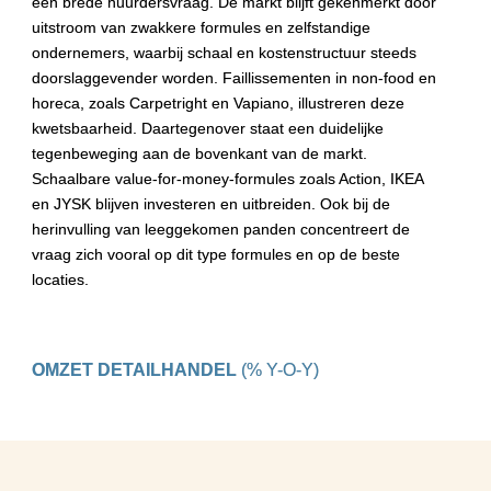
een brede huurdersvraag. De markt blijft gekenmerkt door 
uitstroom van zwakkere formules en zelfstandige 
ondernemers, waarbij schaal en kostenstructuur steeds 
doorslaggevender worden. Faillissementen in non-food en 
horeca, zoals Carpetright en Vapiano, illustreren deze 
kwetsbaarheid. Daartegenover staat een duidelijke 
tegenbeweging aan de bovenkant van de markt. 
Schaalbare value-for-money-formules zoals Action, IKEA 
en JYSK blijven investeren en uitbreiden. Ook bij de 
herinvulling van leeggekomen panden concentreert de 
vraag zich vooral op dit type formules en op de beste 
locaties.
OMZET DETAILHANDEL 
(% Y-O-Y)