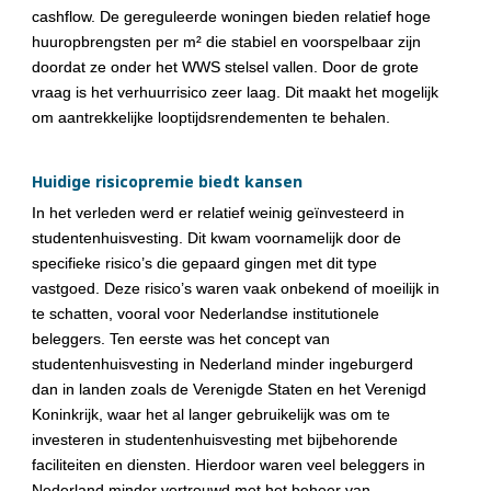
cashflow. De gereguleerde woningen bieden relatief hoge 
huuropbrengsten per m² die stabiel en voorspelbaar zijn 
doordat ze onder het WWS stelsel vallen. Door de grote 
vraag is het verhuurrisico zeer laag. Dit maakt het mogelijk 
om aantrekkelijke looptijdsrendementen te behalen.
Huidige risicopremie biedt kansen
In het verleden werd er relatief weinig geïnvesteerd in 
studentenhuisvesting. Dit kwam voornamelijk door de 
specifieke risico’s die gepaard gingen met dit type 
vastgoed. Deze risico’s waren vaak onbekend of moeilijk in 
te schatten, vooral voor Nederlandse institutionele 
beleggers. Ten eerste was het concept van 
studentenhuisvesting in Nederland minder ingeburgerd 
dan in landen zoals de Verenigde Staten en het Verenigd 
Koninkrijk, waar het al langer gebruikelijk was om te 
investeren in studentenhuisvesting met bijbehorende 
faciliteiten en diensten. Hierdoor waren veel beleggers in 
Nederland minder vertrouwd met het beheer van 