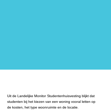
heeft de coalitie aangegeven dat ze internationale studenten 
als belangrijk zien voor de Nederlandse economie. Op het 
gebied van huisvesting van studenten heeft het nieuwe 
kabinet ook diverse plannen. Zo wil het de belemmeringen 
voor hospitaverhuur verminderen en moeten 
onderwijsinstellingen zelf meer verantwoordelijk worden voor 
voldoende huisvesting voor internationale studenten. Ten 
slotte wil het nieuwe kabinet de uitwonende beurs voor 
studenten verhogen.
Uit de Landelijke Monitor Studentenhuisvesting blijkt dat 
studenten bij het kiezen van een woning vooral letten op 
de kosten, het type woonruimte en de locatie. 