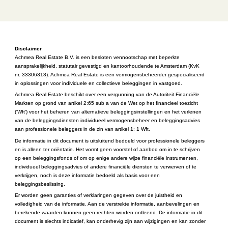
Disclaimer
Achmea Real Estate B.V. is een besloten vennootschap met beperkte 
aansprakelijkheid, statutair gevestigd en kantoorhoudende te Amsterdam (KvK 
nr. 33306313). Achmea Real Estate is een vermogensbeheerder gespecialiseerd 
in oplossingen voor individuele en collectieve beleggingen in vastgoed.​
Achmea Real Estate beschikt over een vergunning van de Autoriteit Financiële 
Markten op grond van artikel 2:65 sub a van de Wet op het financieel toezicht 
('Wft') voor het beheren van alternatieve beleggingsinstellingen en het verlenen 
van de beleggingsdiensten individueel vermogensbeheer en beleggingsadvies 
aan professionele beleggers in de zin van artikel 1: 1 Wft.​
De informatie in dit document is uitsluitend bedoeld voor professionele beleggers 
en is alleen ter oriëntatie. Het vormt geen voorstel of aanbod om in te schrijven 
op een beleggingsfonds of om op enige andere wijze financiële instrumenten, 
individueel beleggingsadvies of andere financiële diensten te verwerven of te 
verkrijgen, noch is deze informatie bedoeld als basis voor een 
beleggingsbeslissing.​
Er worden geen garanties of verklaringen gegeven over de juistheid en 
volledigheid van de informatie. Aan de verstrekte informatie, aanbevelingen en 
berekende waarden kunnen geen rechten worden ontleend. De informatie in dit 
document is slechts indicatief, kan onderhevig zijn aan wijzigingen en kan zonder 